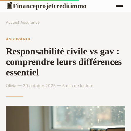
Financeprojetcreditimmo
📰
Accueil
›
Assurance
ASSURANCE
Responsabilité civile vs gav :
comprendre leurs différences
essentiel
Olivia — 29 octobre 2025 — 5 min de lecture